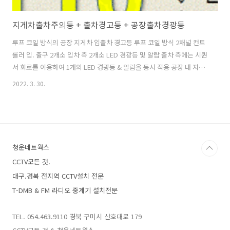
지게차출차주의등 + 출차경고등 + 공장출차경광등
루프 코일 방식의 공장 지게차 입출차 경고등 루프 코일 방식 2채널 컨트
롤러 입. 출구 2개소 입차 측 2개소 LED 경광등 및 알람 출차 측에는 시퀀
서 회로를 이용하여 1개의 LED 경광등 & 알람을 동시 적용 공장 내 지게
차 운행 시 보행자 안전을 위하여 입/출차 각각 2개소에 LED 경광등 설치
2022. 3. 30.
1-1. 바닥 컷팅 후 루프코일 매설 2-1. 공장내 LED 경광등 & 알람 설치 3-
1. 루프코일 컨트롤러 2 채널 2개소 설치 4-1. 시공 사례 더 보기
https://blog.naver.com/04cctv CCTV전문_054)463-9110 : 네이버
블로그 대한민국CCTV NO.1 blog.naver.com -end-
청운네트웍스
CCTV모든 것.
대구.경북 전지역 CCTV설치 전문
T-DMB & FM 라디오 중계기 설치전문
TEL. 054.463.9110 경북 구미시 산호대로 179