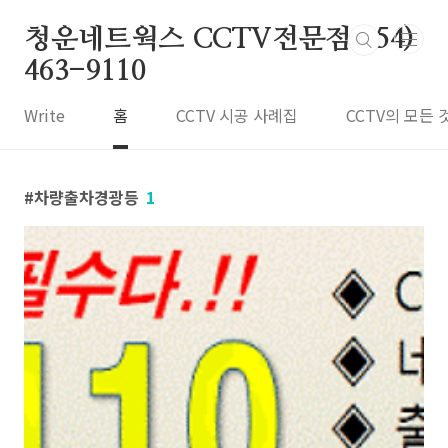
본문 바로가기
청운네트웍스 CCTV전문점 054)
463-9110
Write
홈
CCTV 시공 사례집
CCTV의 모든 
차량출차경광등
1