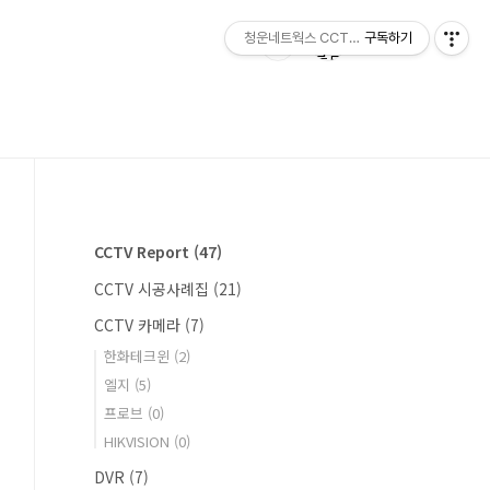
구독하기
청운네트웍스 CCTV전문점 054) 463-91
CCTV Report
(47)
CCTV 시공사례집
(21)
CCTV 카메라
(7)
한화테크윈
(2)
엘지
(5)
프로브
(0)
HIKVISION
(0)
DVR
(7)