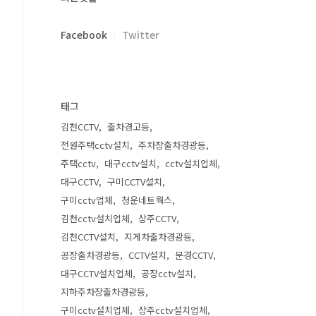
Facebook
Twitter
태그
김천CCTV
출차경고등
전원주택cctv설치
주차장출차경광등
주택cctv
대구cctv설치
cctv설치업체
대구CCTV
구미CCTV설치
구미cctv업체
청운네트웍스
김천cctv설치업체
상주CCTV
김천CCTV설치
지게차출차경광등
공장출차경광등
CCTV설치
문경CCTV
대구CCTV설치업체
공장cctv설치
지하주차장출차경광등
구미cctv설치업체
상주cctv설치업체