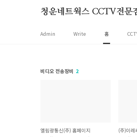
본문 바로가기
청운네트웍스 CCTV전문점 05
Admin
Write
홈
CC
비디오 전송장비
2
엘림광통신(주) 홈페이지
(주)이레