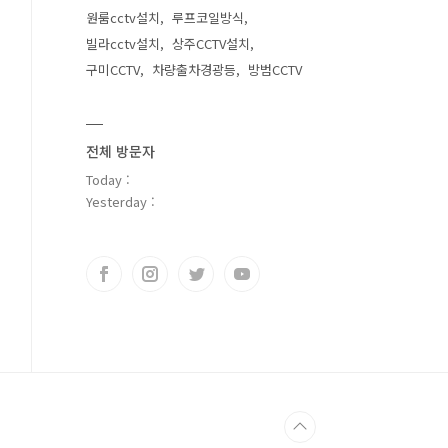
원룸cctv설치
루프코일방식
빌라cctv설치
상주CCTV설치
구미CCTV
차량출차경광등
방범CCTV
전체 방문자
Today :
Yesterday :