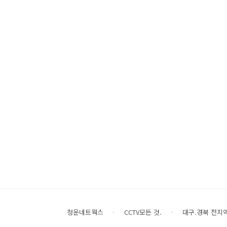
청운네트웍스
CCTV모든 것.
대구.경북 전지역