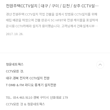
전원주택CCTV설치 [ 대구 / 구미 / 김천 / 상주 CCTV설치업체 ]
경산 전원주택 CCTV설치 작업 건물을 설계시 방범용 CCTV설치를 위해
매립 배관을 하였으며 건물 완공시 5C-HFBT와 전원 케이블을 포설하여
감시용 CCTV카메라 설치가 용이했습니다. 고객님께서 건축설계시부터
감시용 CCTV 설치를 포함함으로써 케이블이 외부 노출 없이 깔끔하게
2017. 10. 26.
카메라를 설치 할 수 있었습니다. 대문과 마당을 감시용 CCTV 설치하였
고 앞마당이 넓어서 2.8mm렌즈를 사용하였습니다. 감시용 cctv카메라
는 200만화소 FULL HD(1080P)/야간 감시를 위해 스마트 적외선이 적
용되었으며 야간 감시 거리는 80M까지 야간에 감시할 수 있는 카메라를
설치 하였습니다. 대구CCTV설치업체 / 방범용 감시카메라 설치 전문업
청운네트웍스
체 뒷마당과 텃밭을 감시하기 위해 옥상 처마에 감시용 CCTV 설..
CCTV모든 것.
대구.경북 전지역 CCTV설치 전문
T-DMB & FM 라디오 중계기 설치전문
TEL. 054.463.9110 경북 구미시 산호대로 179
CCTV모든 것 & 청운네트웍스