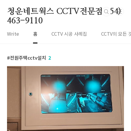
본문 바로가기
청운네트웍스 CCTV전문점 054)
463-9110
Write
홈
CCTV 시공 사례집
CCTV의 모든 
전원주택cctv설치
2