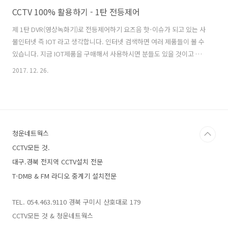
CCTV 100% 활용하기 - 1탄 전등제어
제 1탄 DVR(영상녹화기)로 전등제어하기 요즈음 핫-이슈가 되고 있는 사
물인터넷 즉 IOT 라고 생각합니다. 인터넷 검색하면 여러 제품들이 볼 수
있습니다. 지금 IOT제품을 구매해서 사용하시면 분들도 있을 것이고 이
게 뭐라! 하시는 분들도 있을 겁니다. 사물인터넷은 무엇인지는 인터넷
2017. 12. 26.
검색하시어 각자 공부하시고 여기서는 언급하지는 않겠습니다. 자! 제목
에서 언급한 것처럼 전등제어하는 방법에 대하여 이야기 함 해볼까 합니
다. CCTV설치하신 분들를 위해서 DVR로 전등제어를 할 수 있는 방법 알
아보겠습니다. 사용 제품은 하이크비젼 DVR 근거로 하며 알람출력단이
용량이 작아서 백열등을 제어하기에는 곤란합니다. 그래서 외부에 용량
청운네트웍스
이 큰 즉 암페어(A)가 큰 릴레이를 사용하였습니다. 백열등은 AC 220V ..
CCTV모든 것.
대구.경북 전지역 CCTV설치 전문
T-DMB & FM 라디오 중계기 설치전문
TEL. 054.463.9110 경북 구미시 산호대로 179
CCTV모든 것 & 청운네트웍스