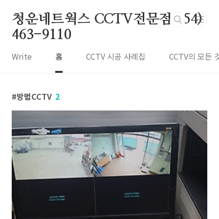
본문 바로가기
청운네트웍스 CCTV전문점 054)
463-9110
Write
홈
CCTV 시공 사례집
CCTV의 모든 
방범CCTV
2