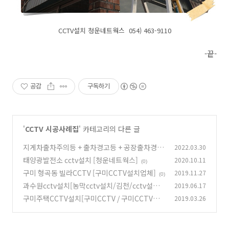
CCTV설치 청운네트웍스 054) 463-9110
-끝-
공감
구독하기
'
CCTV 시공사례집
' 카테고리의 다른 글
지게차출차주의등 + 출차경고등 + 공장출차경광
2022.03.30
등
태양광발전소 cctv설치 [청운네트웍스]
2020.10.11
(0)
(0)
구미 형곡동 빌라CCTV [구미CCTV설치업체]
2019.11.27
(0)
과수원cctv설치[농막cctv설치/김천/cctv설치/
2019.06.17
cctv설치업체]
구미주택CCTV설치[구미CCTV / 구미CCTV설
2019.03.26
(0)
치]
(0)