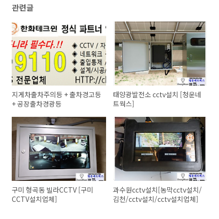
관련글
지게차출차주의등 + 출차경고등
태양광발전소 cctv설치 [청운네
+ 공장출차경광등
트웍스]
구미 형곡동 빌라CCTV [구미
과수원cctv설치[농막cctv설치/
CCTV설치업체]
김천/cctv설치/cctv설치업체]