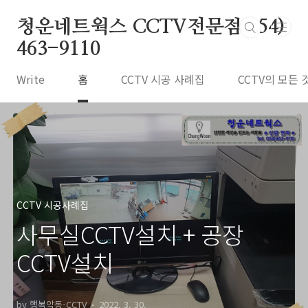
본문 바로가기
청운네트웍스 CCTV전문점 054)
463-9110
Write
홈
CCTV 시공 사례집
CCTV의 모든 
CCTV 시공사례집
사무실CCTV설치 + 공장
CCTV설치
by 행복악동-CCTV
2022. 3. 30.