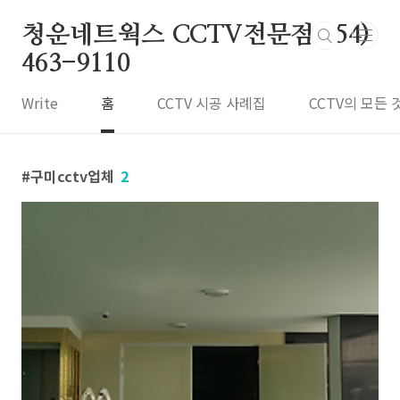
본문 바로가기
청운네트웍스 CCTV전문점 054)
463-9110
Write
홈
CCTV 시공 사례집
CCTV의 모든 
구미cctv업체
2