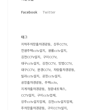
Facebook
Twitter
태그
지하주차장출차경광등
상주CCTV
전원주택cctv설치
원룸cctv설치
김천CCTV설치
구미CCTV
대구cctv설치
김천CCTV
방범CCTV
대구CCTV
문경CCTV
차량출차경광등
빌라cctv설치
공장cctv설치
공장출차경광등
주택cctv
지게차출차경광등
청운네트웍스
CCTV설치
구미cctv업체
상주cctv설치업체
김천cctv설치업체
주차장출차경광등
구미CCTV설치