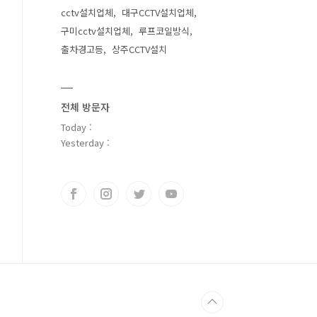
cctv설치업체
대구CCTV설치업체
구미cctv설치업체
루프코일방식
출차경고등
상주CCTV설치
전체 방문자
Today :
Yesterday :