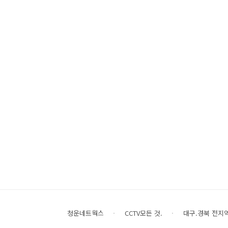
청운네트웍스
CCTV모든 것.
대구.경북 전지역