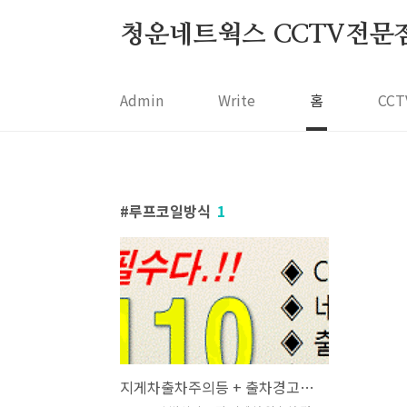
본문 바로가기
청운네트웍스 CCTV전문점 05
Admin
Write
홈
CC
루프코일방식
1
지게차출차주의등 + 출차경고등 + 공장출차경광등