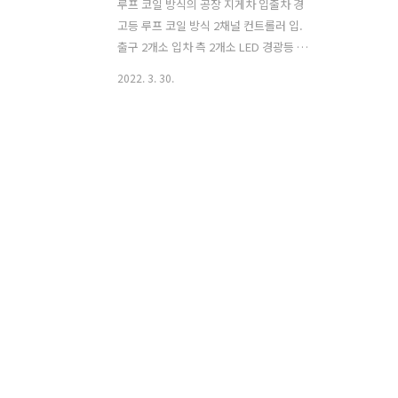
루프 코일 방식의 공장 지게차 입출차 경
고등 루프 코일 방식 2채널 컨트롤러 입.
출구 2개소 입차 측 2개소 LED 경광등 및
알람 출차 측에는 시퀀서 회로를 이용하
2022. 3. 30.
여 1개의 LED 경광등 & 알람을 동시 적용
공장 내 지게차 운행 시 보행자 안전을 위
하여 입/출차 각각 2개소에 LED 경광등
설치 1-1. 바닥 컷팅 후 루프코일 매설 2-
1. 공장내 LED 경광등 & 알람 설치 3-1.
루프코일 컨트롤러 2 채널 2개소 설치 4-
1. 시공 사례 더 보기
https://blog.naver.com/04cctv
CCTV전문_054)463-9110 : 네이버 블로
그 대한민국CCTV NO.1
blog.naver.com -end-