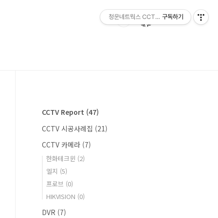
구독하기
청운네트웍스 CCTV전문점 054) 463-91
CCTV Report
(47)
CCTV 시공사례집
(21)
CCTV 카메라
(7)
한화테크윈
(2)
엘지
(5)
프로브
(0)
HIKVISION
(0)
DVR
(7)