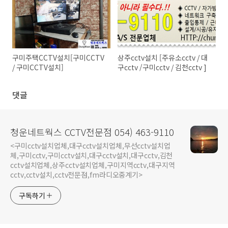
구미주택CCTV설치[구미CCTV
상주cctv설치 [주유소cctv / 대
/ 구미CCTV설치]
구cctv /구미cctv / 김천cctv ]
댓글
청운네트웍스 CCTV전문점 054) 463-9110
<구미cctv설치업체,대구cctv설치업체,무선cctv설치업
체,구미cctv,구미cctv설치,대구cctv설치,대구cctv,김천
cctv설치업체,상주cctv설치업체,구미지역cctv,대구지역
cctv,cctv설치,cctv전문점,fm라디오중계기>
구독하기