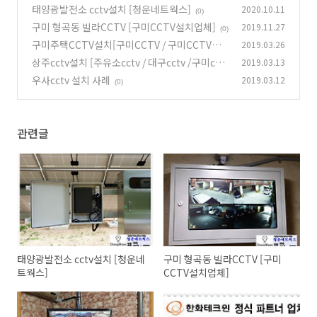
태양광발전소 cctv설치 [청운네트웍스]
2020.10.11
(0)
구미 형곡동 빌라CCTV [구미CCTV설치업체]
2019.11.27
(0)
구미주택CCTV설치[구미CCTV / 구미CCTV설
2019.03.26
치]
상주cctv설치 [주유소cctv / 대구cctv /구미cctv
2019.03.13
(0)
/ 김천cctv ]
우사cctv 설치 사례
2019.03.12
(0)
(0)
관련글
태양광발전소 cctv설치 [청운네
구미 형곡동 빌라CCTV [구미
트웍스]
CCTV설치업체]