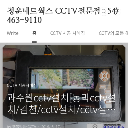
본문 바로가기
청운네트웍스 CCTV전문점 054)
463-9110
Write
홈
CCTV 시공 사례집
CCTV의 모든 
CCTV 시공사례집
과수원cctv설치[농막cctv설
치/김천/cctv설치/cctv설치
업체]
by 행복악동-CCTV
2019. 6. 17.