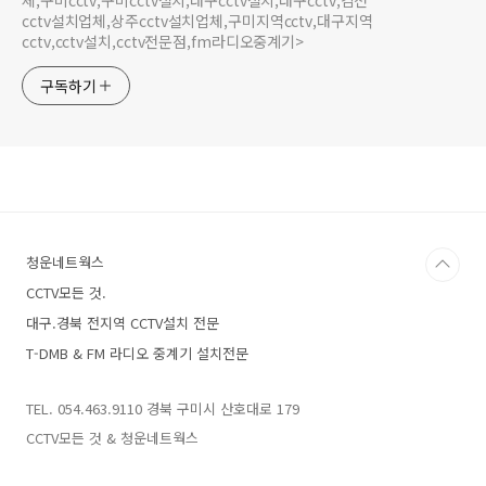
체,구미cctv,구미cctv설치,대구cctv설치,대구cctv,김천
cctv설치업체,상주cctv설치업체,구미지역cctv,대구지역
cctv,cctv설치,cctv전문점,fm라디오중계기>
구독하기
청운네트웍스
CCTV모든 것.
대구.경북 전지역 CCTV설치 전문
T-DMB & FM 라디오 중계기 설치전문
TEL. 054.463.9110 경북 구미시 산호대로 179
CCTV모든 것 & 청운네트웍스