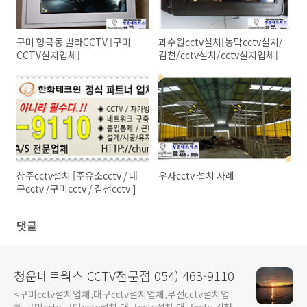
구미 형곡동 빌라CCTV [구미
과수원cctv설치[농막cctv설치/
CCTV설치업체]
김천/cctv설치/cctv설치업체]
상주cctv설치 [주유소cctv / 대
우사cctv 설치 사례
구cctv /구미cctv / 김천cctv ]
댓글
청운네트웍스 CCTV전문점 054) 463-9110
<구미cctv설치업체,대구cctv설치업체,무선cctv설치업