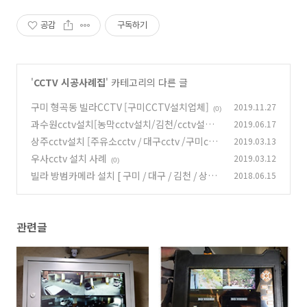
공감
구독하기
'
CCTV 시공사례집
' 카테고리의 다른 글
구미 형곡동 빌라CCTV [구미CCTV설치업체]
2019.11.27
(0)
과수원cctv설치[농막cctv설치/김천/cctv설치/
2019.06.17
cctv설치업체]
상주cctv설치 [주유소cctv / 대구cctv /구미cctv
2019.03.13
(0)
/ 김천cctv ]
우사cctv 설치 사례
2019.03.12
(0)
(0)
빌라 방범카메라 설치 [ 구미 / 대구 / 김천 / 상주
2018.06.15
/ 청운네트웍스 ]
(0)
관련글