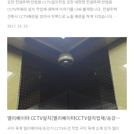
김천 전원주택 방범용 CCTV설치작업 김천 대항면 전원주택 방범용
CCTV카메라 설치 작업에 대하여 이야기를 나눠 볼까합니다. 전원주택
건축시 CCTV배관을 않아서 외벽으로 노출 배관을 하게 되었습니다. 건
물의 외관을 훼손 최소화 하면서 미관상 훼손없이 최대한 깔끔하게 배관
2017. 10. 19.
을 시공하였습니다. 실내 배관은 천정 마감재를 취부하기전에 미리 CD
관으로 영상녹화기가 설치되는 장소까지 배관시공을 했습니다. 외벽 배
관을 금속가요전선관 방수형으로 옥상에서 지상1층까지 시공하였으며
배선은 5C-HFBT 동축케이블과 카메라 전원 케이블을 별도로 배선을 구
성하였습니다. 김천CCTV설치업체 대구/경북 CCTV설치 및 시공 전문업
체 구미CCTV설치업체 외곽 담장과 텃밭을 감시하는 200만화소 FULL
HD(1080P)/3.6..
엘리베이터 CCTV설치[엘리베이터CCTV설치업체/승강기CCTV설치업체/청운네트웍스]
구미 옥계 엘리베이터/승강기 CCTV수선 작업 구미 옥계 소재 상가 엘리