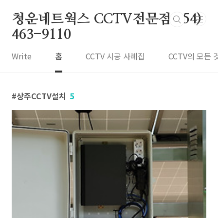
본문 바로가기
청운네트웍스 CCTV전문점 054)
463-9110
Write
홈
CCTV 시공 사례집
CCTV의 모든 
상주CCTV설치
5