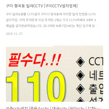
구미 형곡동 빌라CCTV [구미CCTV설치업체]
구미 빌라&원룸 CCTV설치 구미시 형곡동에 위치한 빌라 방범용 CCTV
설치작업. 지하 주차장과 지상 주차장 2개소 각각 CCTV카메라 2대씩 4
채널을 설치완료하였습니다. 모니터와 녹화기[DVR]는 계단 입구에 모니
터 일체형 랙을 설치하여 방범효과를 극대화하였습니다. 물론 모니터 일
2019. 11. 27.
체형랙은 잠금장치가 기본 제공되므로 관리자외 녹화 영상을 볼 수 없습
니다. 빌라 입주자 사생활은 외부로 유출될 수 없겠죠.. [ 구미CCTV설치
업체 ] 지하주차장 하우징 일체형 CCTV카메라 설치완료. [구미CCTV설
치] 지하 주차장 영상케이블 및 각종 케이블 보호를 위하여 금속제 가요
전선관으로 배관작업완료. [ 구미CCTV / 청운네트웍스 ] 빌라 지상 주차
장 방범용하우징 일체형 CCTV설치완료. 지상 주차장은 기존 가로등..
상주cctv설치 [주유소cctv / 대구cctv /구미cctv / 김천cctv ]