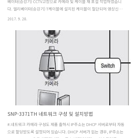
베이터(승강기) CCTV고장으로 카메라 및 케이블 재 포설 작업하였습니
다. 엘리베이터(승강기) T케이블에 설치된 케이블이 절단되어 영상신호
가 나오지 않았습니다. 기존 포설 된 케이블이 노후화되어 엘리베이터 T
2017. 9. 28.
케이블에 따라 RG59동축케이블을 재 포설작업했습니다. 엘리베이터(승
강기) T케이블이 계속 움직이므로 CCTV용 케이블(RG59)을 포설시 고려
해야 할 사항이 아주 많습니다. 그냥 포설하면 되겠지 하면 심각한 문제
를 야기될 수 있습니다. 승강기 안전을 위해서는 필히 전문가와 상담을
통해서 설치작업을 하시길 바랍니다. CCTV전문점 청운네트웍스 상담 전
화 054) 463-9110 @엘리베이터CCTV업체,@구미CCTV설치,@청운네
트웍..
SNP-3371TH 네트워크 구성 및 설치방법
#.네트워크 카메라 구성도 제품 출하시 IP주소는 DHCP 서버로부터 자동
으로 할당받도록 설정되어 있습니다. DHCP 서버가 없는 경우, IP주소는