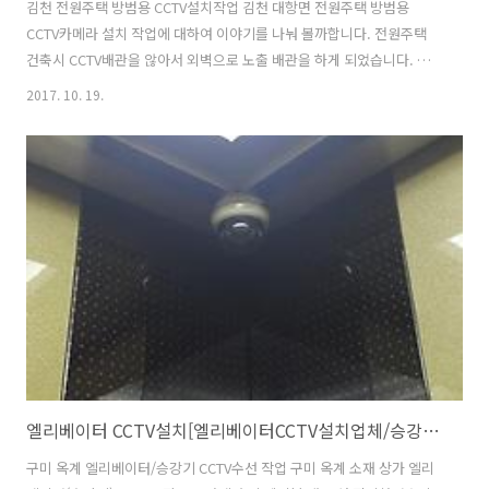
김천 전원주택 방범용 CCTV설치작업 김천 대항면 전원주택 방범용
CCTV카메라 설치 작업에 대하여 이야기를 나눠 볼까합니다. 전원주택
건축시 CCTV배관을 않아서 외벽으로 노출 배관을 하게 되었습니다. 건
물의 외관을 훼손 최소화 하면서 미관상 훼손없이 최대한 깔끔하게 배관
2017. 10. 19.
을 시공하였습니다. 실내 배관은 천정 마감재를 취부하기전에 미리 CD
관으로 영상녹화기가 설치되는 장소까지 배관시공을 했습니다. 외벽 배
관을 금속가요전선관 방수형으로 옥상에서 지상1층까지 시공하였으며
배선은 5C-HFBT 동축케이블과 카메라 전원 케이블을 별도로 배선을 구
성하였습니다. 김천CCTV설치업체 대구/경북 CCTV설치 및 시공 전문업
체 구미CCTV설치업체 외곽 담장과 텃밭을 감시하는 200만화소 FULL
HD(1080P)/3.6..
엘리베이터 CCTV설치[엘리베이터CCTV설치업체/승강기CCTV설치업체/청운네트웍스]
구미 옥계 엘리베이터/승강기 CCTV수선 작업 구미 옥계 소재 상가 엘리