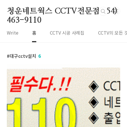
본문 바로가기
청운네트웍스 CCTV전문점 054)
463-9110
Write
홈
CCTV 시공 사례집
CCTV의 모든 
대구cctv설치
6