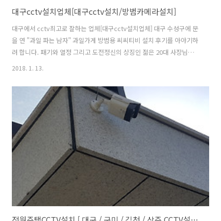
대구cctv설치업체[대구cctv설치/방범카메라설치]
대구에서 cctv최고로 잘하는 업체[대구cctv설치업체] 대구 수성구에 문
을 연 "과일 파는 남자" 과일가게 방범용 씨씨티비 설치 후기를 아야기하
려 합니다. 패기와 열정 그리고 도전정신의 상징인 젊은 20대 사장님이
었습니다. 대박나시고 당신의 도전정신을 응원합니다. 무궁한 발전을 기
2018. 1. 13.
원합니다. 젊은 20대 사장님답게 인터넷 검색하여 "cctv최고 잘하는 업
체_청운네트웍스"를 찾아주셨습니다. 이 자리를 빌려 다시 한번 감사의
말씀을 드립니다. "완벽시공, 성실시공, 정직한 시공" 으로 보답하겠습
니다. 적용한 카메라 사양은 "화질 짱인 IP 네트워크 200만화소 DOME
CAMERA"를 설치하였습니다. 영상녹화기는 POE 방식의 NVR를 30일
녹화 기준으로 설치하였고 모니터는 설치하지 않았습니다. 젊은 사장..
전원주택CCTV설치 [ 대구 / 구미 / 김천 / 상주 CCTV설치업체 ]