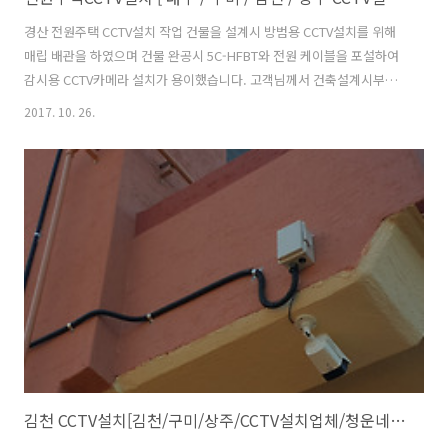
경산 전원주택 CCTV설치 작업 건물을 설계시 방범용 CCTV설치를 위해
매립 배관을 하였으며 건물 완공시 5C-HFBT와 전원 케이블을 포설하여
감시용 CCTV카메라 설치가 용이했습니다. 고객님께서 건축설계시부터
감시용 CCTV 설치를 포함함으로써 케이블이 외부 노출 없이 깔끔하게
2017. 10. 26.
카메라를 설치 할 수 있었습니다. 대문과 마당을 감시용 CCTV 설치하였
고 앞마당이 넓어서 2.8mm렌즈를 사용하였습니다. 감시용 cctv카메라
는 200만화소 FULL HD(1080P)/야간 감시를 위해 스마트 적외선이 적
용되었으며 야간 감시 거리는 80M까지 야간에 감시할 수 있는 카메라를
설치 하였습니다. 대구CCTV설치업체 / 방범용 감시카메라 설치 전문업
체 뒷마당과 텃밭을 감시하기 위해 옥상 처마에 감시용 CCTV 설..
김천 CCTV설치[김천/구미/상주/CCTV설치업체/청운네트웍스]